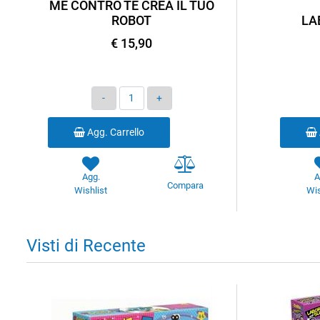
ME CONTRO TE CREA IL TUO
ROBOT
LA
€ 15,90
Quantità
Agg. Carrello
Agg.
A
Compara
Wishlist
Wis
Visti di Recente