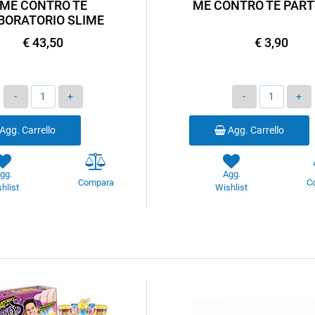
ME CONTRO TE
ME CONTRO TE PART
BORATORIO SLIME
€ 43,50
€ 3,90
Quantità
Quantità
Agg. Carrello
Agg. Carrello
gg.
Agg.
Compara
C
hlist
Wishlist