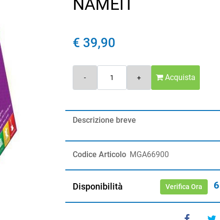
NAMEIT
€ 39,90
Quantità
Acquista
Descrizione breve
Codice Articolo
MGA66900
6
Disponibilità
Verifica Ora