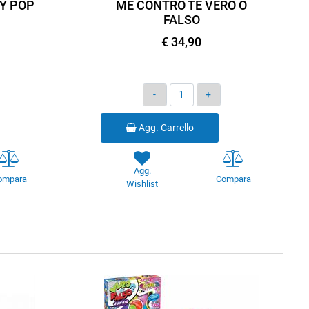
Y POP
ME CONTRO TE VERO O
FALSO
€ 34,90
Quantità
Agg. Carrello
Agg.
ompara
Compara
Wishlist