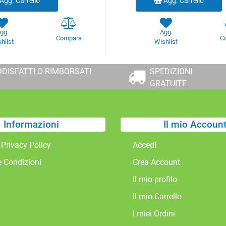
Agg. Carrello
Agg. Carrello
gg.
Agg.
Compara
C
hlist
Wishlist
DISFATTI O RIMBORSATI
SPEDIZIONI
GRATUITE
Informazioni
Il mio Accoun
 Privacy Policy
Accedi
e Condizioni
Crea Account
Il mio profilo
Il mio Carrello
I miei Ordini