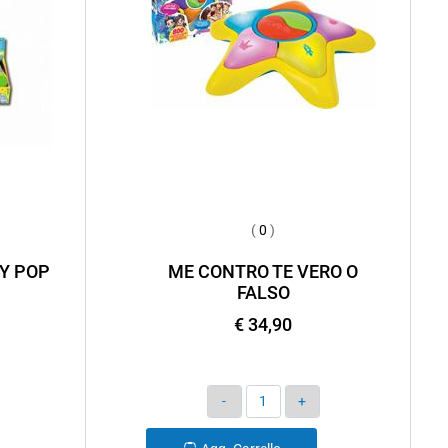
(
0
)
Y POP
ME CONTRO TE VERO O
FALSO
€ 34,90
Quantità