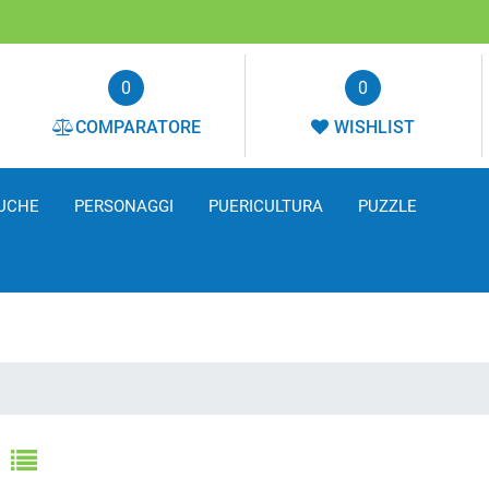
0
0
COMPARATORE
WISHLIST
UCHE
PERSONAGGI
PUERICULTURA
PUZZLE