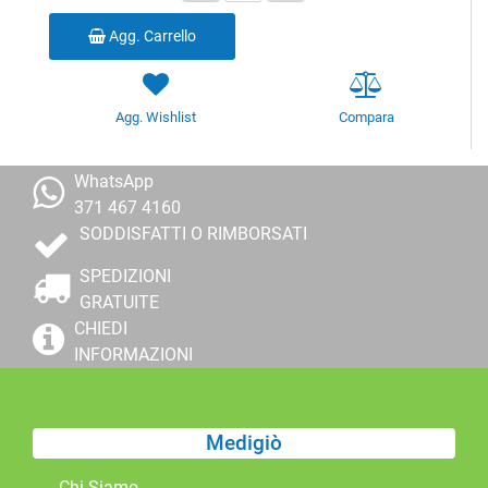
Agg. Carrello
Agg. Wishlist
Compara
WhatsApp
371 467 4160
SODDISFATTI O RIMBORSATI
SPEDIZIONI
GRATUITE
CHIEDI
INFORMAZIONI
Medigiò
Chi Siamo