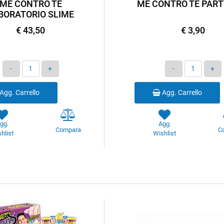
ME CONTRO TE
ME CONTRO TE PART
BORATORIO SLIME
€ 43,50
€ 3,90
Quantità
Quantità
Agg. Carrello
Agg. Carrello
gg.
Agg.
Compara
C
hlist
Wishlist