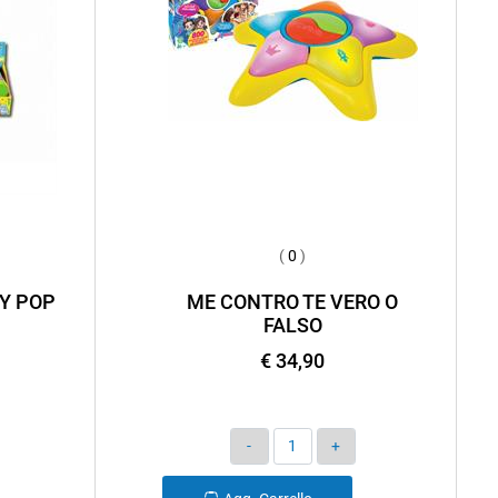
(
0
)
Y POP
ME CONTRO TE VERO O
FALSO
€ 34,90
Quantità