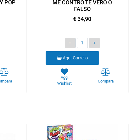
Y POP
ME CONTRO TE VERO O
FALSO
€ 34,90
Quantità
Agg. Carrello
Agg.
ompara
Compara
Wishlist