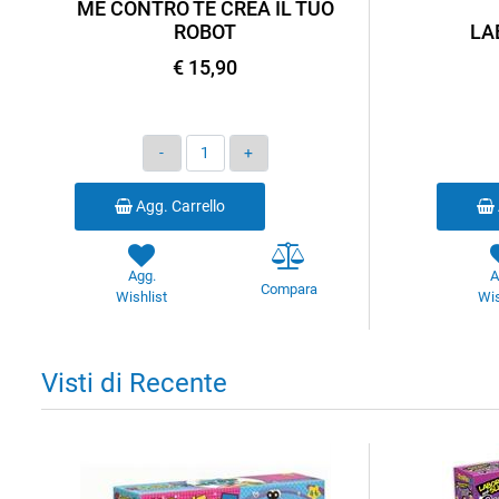
ME CONTRO TE CREA IL TUO
ROBOT
LA
€ 15,90
Quantità
Agg. Carrello
Agg.
A
Compara
Wishlist
Wis
Visti di Recente