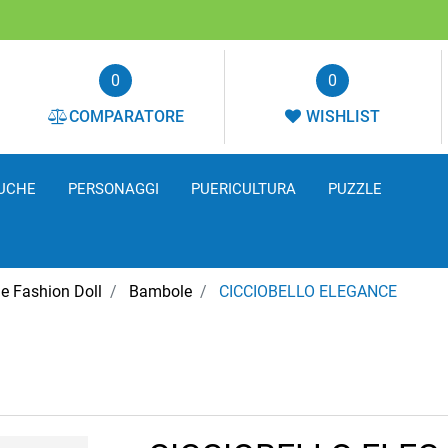
0
0
COMPARATORE
WISHLIST
UCHE
PERSONAGGI
PUERICULTURA
PUZZLE
e Fashion Doll
Bambole
CICCIOBELLO ELEGANCE