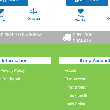
Agg. Carrello
Agg. Carrello
gg.
Agg.
Compara
C
hlist
Wishlist
DISFATTI O RIMBORSATI
SPEDIZIONI
GRATUITE
Informazioni
Il mio Accoun
 Privacy Policy
Accedi
e Condizioni
Crea Account
Il mio profilo
Il mio Carrello
I miei Ordini