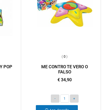
(
0
)
Y POP
ME CONTRO TE VERO O
FALSO
€ 34,90
Quantità