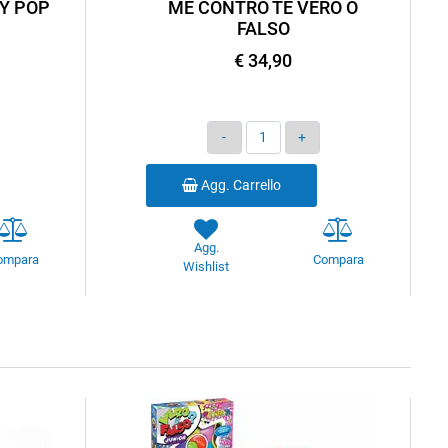
Y POP
ME CONTRO TE VERO O
FALSO
€ 34,90
Quantità
Agg. Carrello
Agg.
ompara
Compara
Wishlist