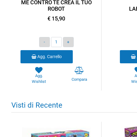
ME CONTRO TE CREA IL TUO
ROBOT
LA
€ 15,90
Quantità
Agg. Carrello
Agg.
A
Compara
Wishlist
Wis
Visti di Recente