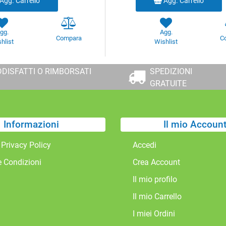
Agg. Carrello
Agg. Carrello
gg.
Agg.
Compara
C
hlist
Wishlist
DISFATTI O RIMBORSATI
SPEDIZIONI
GRATUITE
Informazioni
Il mio Accoun
 Privacy Policy
Accedi
e Condizioni
Crea Account
Il mio profilo
Il mio Carrello
I miei Ordini