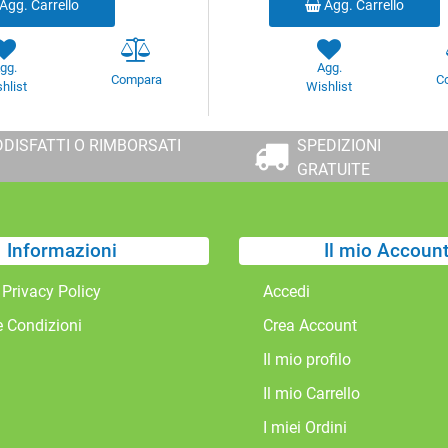
Agg. Carrello
Agg. Carrello
gg.
Agg.
Compara
C
hlist
Wishlist
DISFATTI O RIMBORSATI
SPEDIZIONI
GRATUITE
Informazioni
Il mio Accoun
 Privacy Policy
Accedi
e Condizioni
Crea Account
Il mio profilo
Il mio Carrello
I miei Ordini