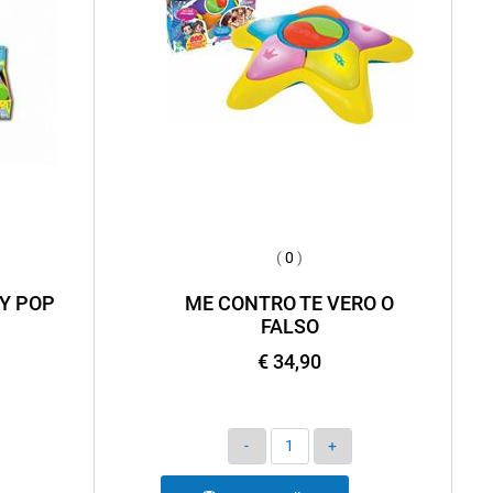
(
0
)
Y POP
ME CONTRO TE VERO O
FALSO
€ 34,90
Quantità