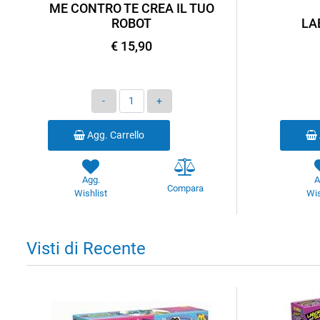
ME CONTRO TE CREA IL TUO
ROBOT
LA
€ 15,90
Quantità
Agg. Carrello
Agg.
A
Compara
Wishlist
Wis
Visti di Recente