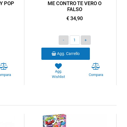
Y POP
ME CONTRO TE VERO O
FALSO
€ 34,90
Quantità
Agg. Carrello
Agg.
ompara
Compara
Wishlist