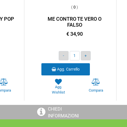
(
0
)
Y POP
ME CONTRO TE VERO O
FALSO
€ 34,90
Quantità
Agg. Carrello
Agg.
ompara
Compara
Wishlist
CHIEDI
INFORMAZIONI