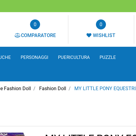
0
0
COMPARATORE
WISHLIST
UCHE
PERSONAGGI
PUERICULTURA
PUZZLE
e Fashion Doll
Fashion Doll
MY LITTLE PONY EQUESTRI