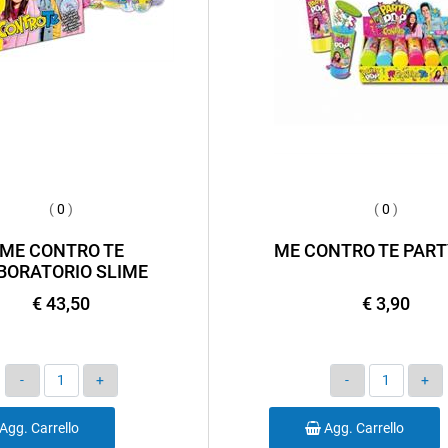
(
0
)
(
0
)
ME CONTRO TE
ME CONTRO TE PART
BORATORIO SLIME
€ 43,50
€ 3,90
Quantità
Quantità
Agg. Carrello
Agg. Carrello