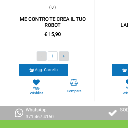
(
0
)
ME CONTRO TE CREA IL TUO
ROBOT
LA
€ 15,90
Quantità
Agg. Carrello
Agg.
A
Compara
Wishlist
Wis
WhatsApp
SOD
371 467 4160