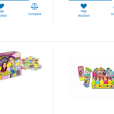
gg.
Agg.
Compara
C
hlist
Wishlist