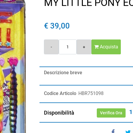
MY LITTLE PONY E
€ 39,00
Quantità
Acquista
Descrizione breve
Codice Articolo
HBR751098
1
Disponibilità
Verifica Ora