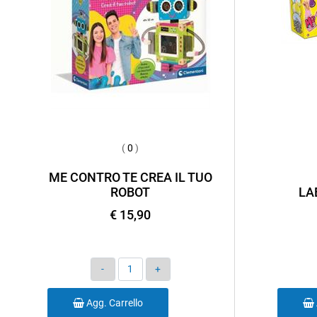
(
0
)
ME CONTRO TE CREA IL TUO
ROBOT
LA
€ 15,90
Quantità
Agg. Carrello