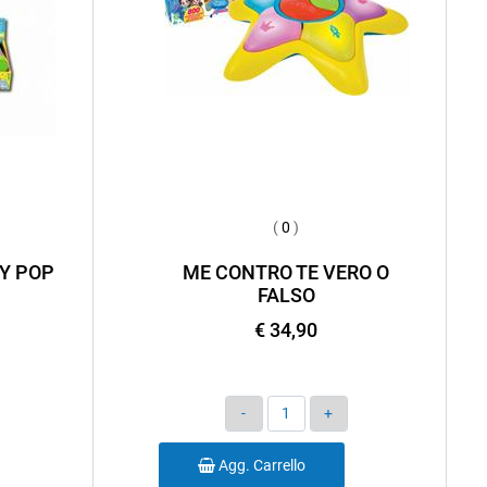
(
0
)
Y POP
ME CONTRO TE VERO O
FALSO
€ 34,90
Quantità
Agg. Carrello