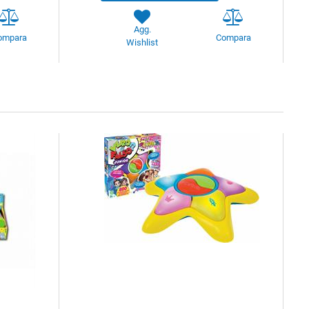
Agg.
ompara
Compara
Wishlist