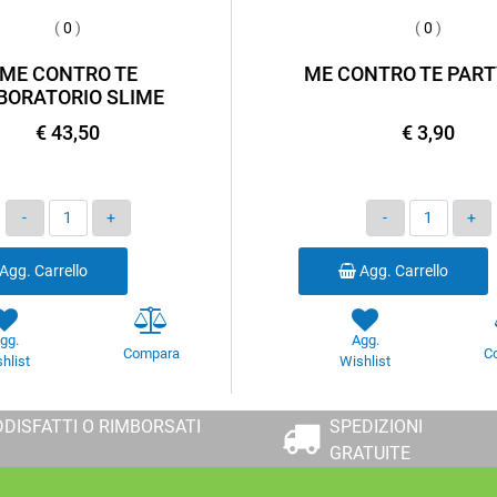
(
0
)
(
0
)
ME CONTRO TE
ME CONTRO TE PART
BORATORIO SLIME
€ 43,50
€ 3,90
Quantità
Quantità
Agg. Carrello
Agg. Carrello
gg.
Agg.
Compara
C
hlist
Wishlist
DISFATTI O RIMBORSATI
SPEDIZIONI
GRATUITE