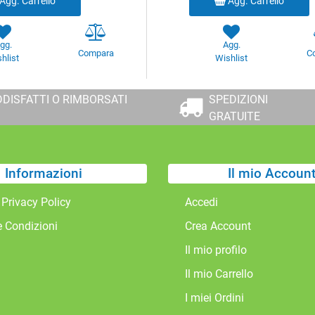
Agg. Carrello
Agg. Carrello
gg.
Agg.
Compara
C
hlist
Wishlist
DISFATTI O RIMBORSATI
SPEDIZIONI
GRATUITE
Informazioni
Il mio Accoun
 Privacy Policy
Accedi
e Condizioni
Crea Account
Il mio profilo
Il mio Carrello
I miei Ordini