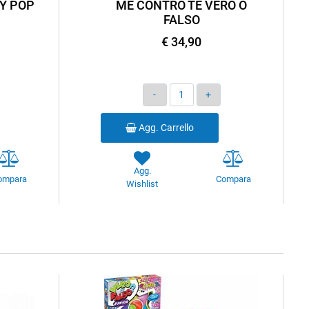
Y POP
ME CONTRO TE VERO O
FALSO
€ 34,90
Quantità
Agg. Carrello
Agg.
ompara
Compara
Wishlist