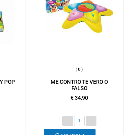
(
0
)
Y POP
ME CONTRO TE VERO O
FALSO
€ 34,90
Quantità