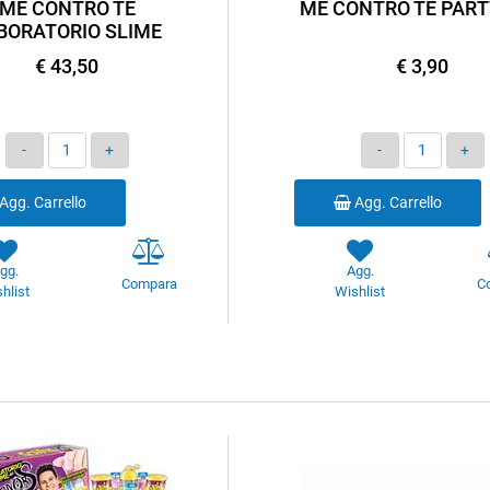
ME CONTRO TE
ME CONTRO TE PART
BORATORIO SLIME
€ 43,50
€ 3,90
Quantità
Quantità
Agg. Carrello
Agg. Carrello
gg.
Agg.
Compara
C
hlist
Wishlist