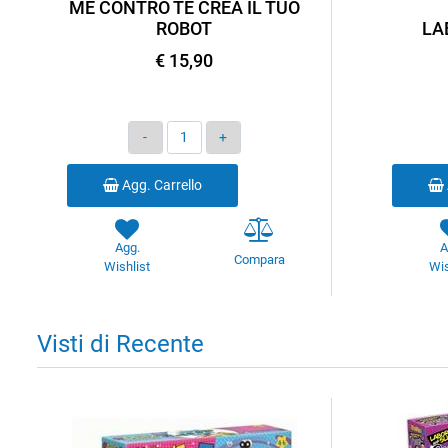
ME CONTRO TE CREA IL TUO
ROBOT
LA
€ 15,90
Quantità
Agg. Carrello
Agg.
A
Compara
Wishlist
Wis
Visti di Recente