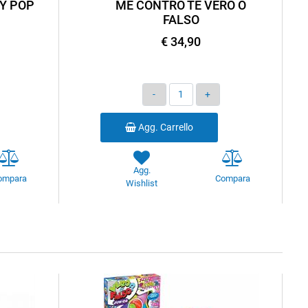
Y POP
ME CONTRO TE VERO O
FALSO
€ 34,90
Quantità
Agg. Carrello
Agg.
ompara
Compara
Wishlist