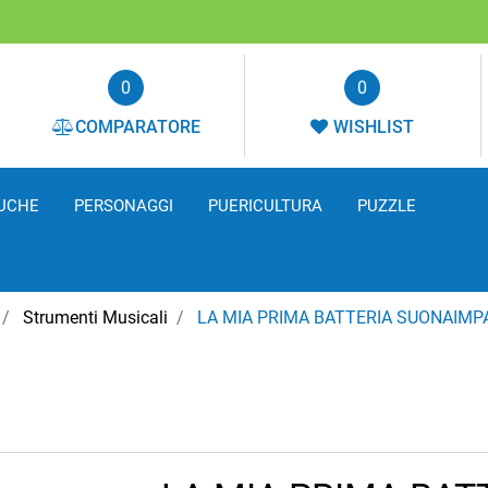
0
0
COMPARATORE
WISHLIST
UCHE
PERSONAGGI
PUERICULTURA
PUZZLE
Strumenti Musicali
LA MIA PRIMA BATTERIA SUONAIMP