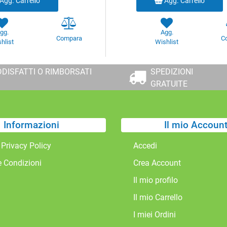
Agg. Carrello
Agg. Carrello
gg.
Agg.
Compara
C
hlist
Wishlist
DISFATTI O RIMBORSATI
SPEDIZIONI
GRATUITE
Informazioni
Il mio Accoun
 Privacy Policy
Accedi
e Condizioni
Crea Account
Il mio profilo
Il mio Carrello
I miei Ordini