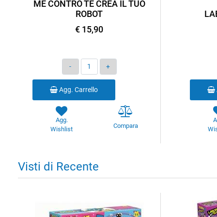
ME CONTRO TE CREA IL TUO
ROBOT
LA
€ 15,90
Quantità
Agg. Carrello
Agg.
A
Compara
Wishlist
Wis
Visti di Recente