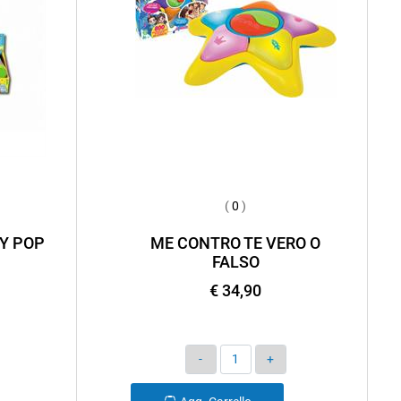
(
0
)
Y POP
ME CONTRO TE VERO O
FALSO
€ 34,90
Quantità