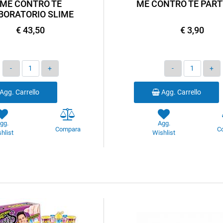
ME CONTRO TE
ME CONTRO TE PART
BORATORIO SLIME
€ 43,50
€ 3,90
Quantità
Quantità
Agg. Carrello
Agg. Carrello
gg.
Agg.
Compara
C
hlist
Wishlist