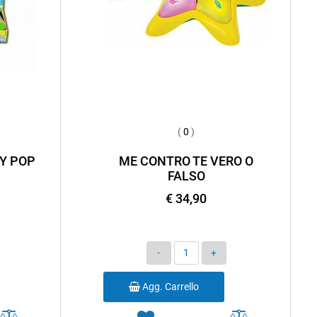
(
0
)
Y POP
ME CONTRO TE VERO O
FALSO
€ 34,90
Quantità
Agg. Carrello