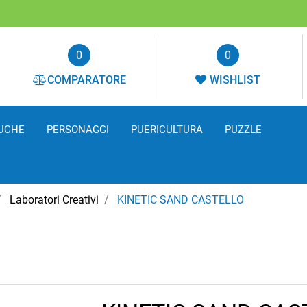
0
0
COMPARATORE
WISHLIST
UCHE
PERSONAGGI
PUERICULTURA
PUZZLE
Laboratori Creativi
KINETIC SAND CASTELLO