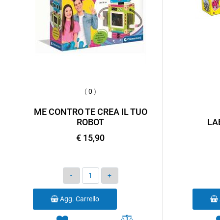
(
0
)
ME CONTRO TE CREA IL TUO
ROBOT
LA
€ 15,90
Quantità
Agg. Carrello