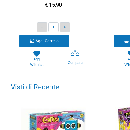
€ 15,90
Quantità
Agg. Carrello
Agg.
A
Compara
Wishlist
Wis
Visti di Recente