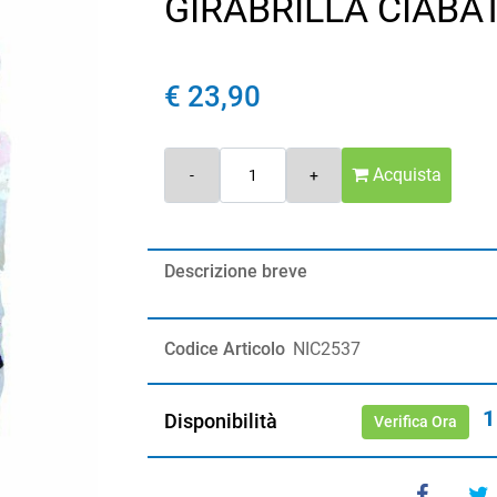
GIRABRILLA CIABA
€ 23,90
Quantità
Acquista
Descrizione breve
Codice Articolo
NIC2537
1
Disponibilità
Verifica Ora