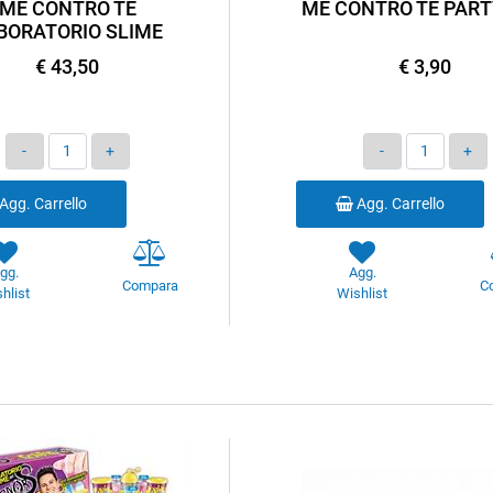
ME CONTRO TE
ME CONTRO TE PART
BORATORIO SLIME
€ 43,50
€ 3,90
Quantità
Quantità
Agg. Carrello
Agg. Carrello
gg.
Agg.
Compara
C
hlist
Wishlist