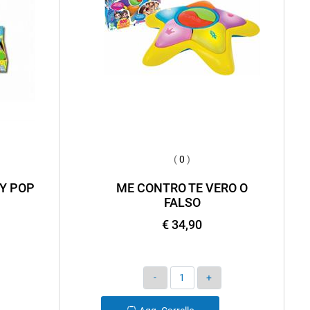
(
0
)
Y POP
ME CONTRO TE VERO O
FALSO
€ 34,90
Quantità