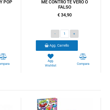
Y POP
ME CONTRO TE VERO O
FALSO
€ 34,90
Quantità
Agg. Carrello
Agg.
ompara
Compara
Wishlist