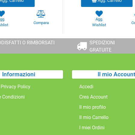
Agg. Carrello
Agg. Carrello
gg.
Agg.
Compara
C
hlist
Wishlist
DISFATTI O RIMBORSATI
SPEDIZIONI
GRATUITE
Informazioni
Il mio Accoun
 Privacy Policy
Accedi
e Condizioni
Crea Account
Il mio profilo
Il mio Carrello
I miei Ordini