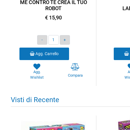
ME CONTRO TE CREA IL TUO
ROBOT
LA
€ 15,90
Quantità
Agg. Carrello
Agg.
A
Compara
Wishlist
Wis
Visti di Recente