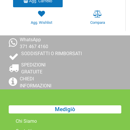
Agg. Carrello
Agg. Wishlist
Compara
WhatsApp
371 467 4160
SODDISFATTI O RIMBORSATI
SPEDIZIONI
GRATUITE
CHIEDI
INFORMAZIONI
Medigiò
Chi Siamo