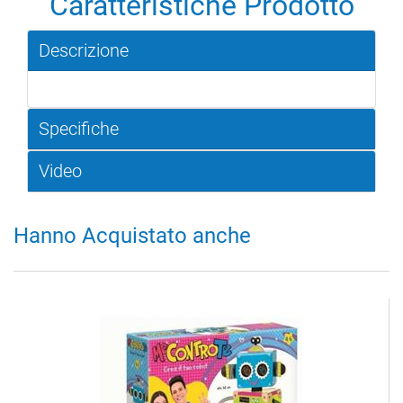
Caratteristiche Prodotto
Descrizione
Specifiche
Video
Hanno Acquistato anche