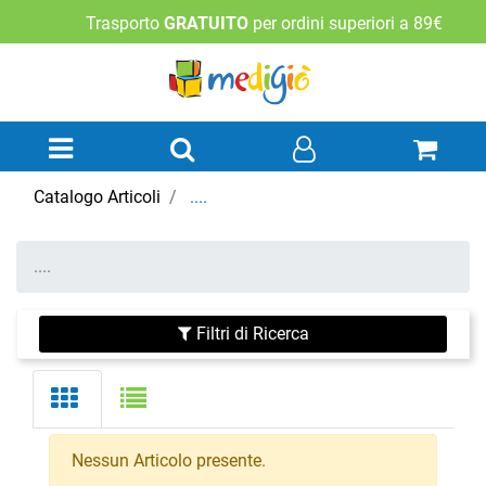
Trasporto
GRATUITO
per ordini superiori a 89€
Open menu
Catalogo Articoli
....
....
Filtri di Ricerca
Nessun Articolo presente.