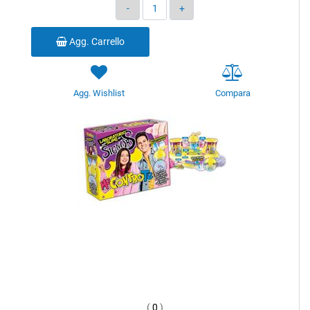
Quantità
Agg. Carrello
Agg. Wishlist
Compara
(
0
)