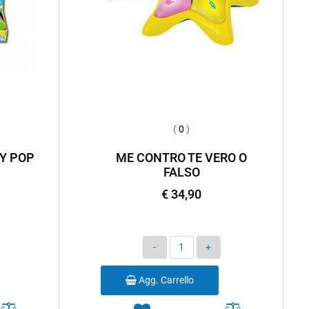
(
0
)
Y POP
ME CONTRO TE VERO O
FALSO
€ 34,90
Quantità
Agg. Carrello