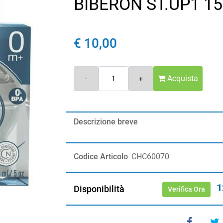
BIBERON ST.UP1 1
€ 10,00
Quantità
Acquista
Descrizione breve
Codice Articolo
CHC60070
1
Disponibilità
Verifica Ora