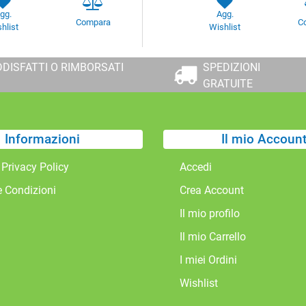
gg.
Agg.
Compara
C
hlist
Wishlist
DISFATTI O RIMBORSATI
SPEDIZIONI
GRATUITE
Informazioni
Il mio Accoun
 Privacy Policy
Accedi
e Condizioni
Crea Account
Il mio profilo
Il mio Carrello
I miei Ordini
Wishlist