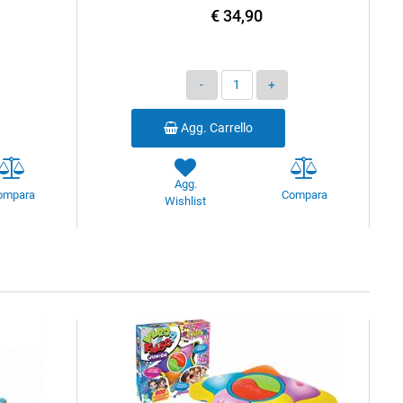
€ 34,90
Quantità
Agg. Carrello
Agg.
ompara
Compara
Wishlist