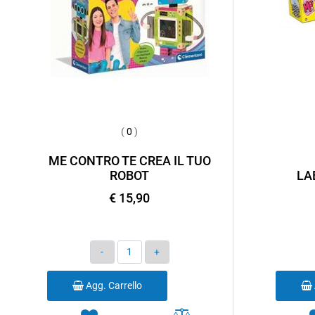
(
0
)
ME CONTRO TE CREA IL TUO
ROBOT
LA
€ 15,90
Quantità
Agg. Carrello