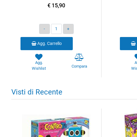
€ 15,90
Quantità
Agg. Carrello
Agg.
A
Compara
Wishlist
Wis
Visti di Recente