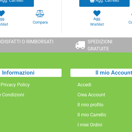
Agg. Carrello
Agg. Carrello
gg.
Agg.
Compara
C
hlist
Wishlist
DISFATTI O RIMBORSATI
SPEDIZIONI
GRATUITE
Informazioni
Il mio Accoun
 Privacy Policy
Accedi
e Condizioni
Crea Account
Il mio profilo
Il mio Carrello
I miei Ordini