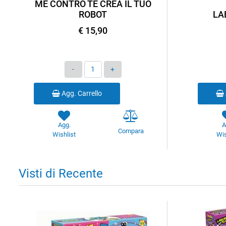
ME CONTRO TE CREA IL TUO
ROBOT
LA
€ 15,90
Quantità
Agg. Carrello
Agg.
A
Compara
Wishlist
Wis
Visti di Recente