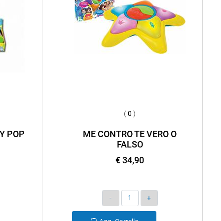
(
0
)
Y POP
ME CONTRO TE VERO O
FALSO
€ 34,90
Quantità