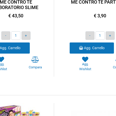
ME CONTRO TE
ME CONTRO TE PART
BORATORIO SLIME
€ 43,50
€ 3,90
Quantità
Quantità
Agg. Carrello
Agg. Carrello
gg.
Agg.
Compara
C
hlist
Wishlist