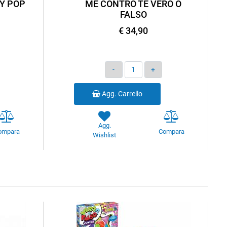
Y POP
ME CONTRO TE VERO O
FALSO
€ 34,90
Quantità
Agg. Carrello
Agg.
ompara
Compara
Wishlist