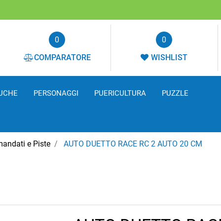
0
0
COMPARATORE
WISHLIST
UCHE
PERSONAGGI
PUERICULTURA
PUZZLE
andati e Piste
AUTO DUETTO RACE RC 2 AUTO 20 CM